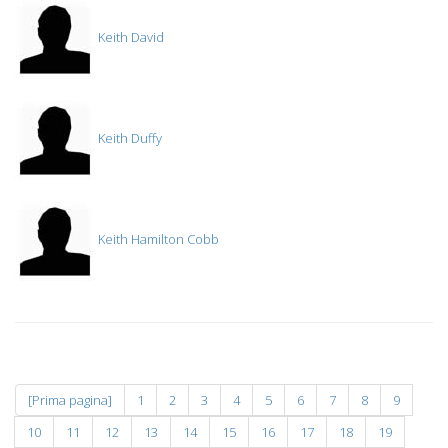
Keith David
Keith Duffy
Keith Hamilton Cobb
[Prima pagina]
1
2
3
4
5
6
7
8
9
10
11
12
13
14
15
16
17
18
19