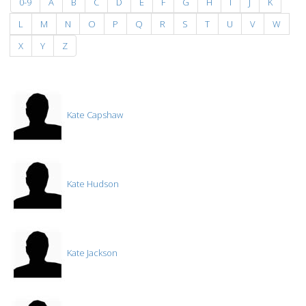
0-9
A
B
C
D
E
F
G
H
I
J
K
L
M
N
O
P
Q
R
S
T
U
V
W
X
Y
Z
Kate Capshaw
Kate Hudson
Kate Jackson