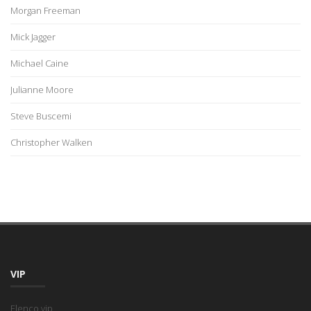
Morgan Freeman
Mick Jagger
Michael Caine
Julianne Moore
Steve Buscemi
Christopher Walken
VIP
Elenco vip