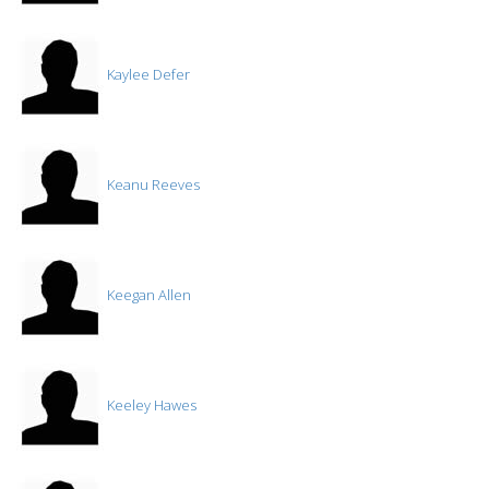
Kaylee Defer
Keanu Reeves
Keegan Allen
Keeley Hawes