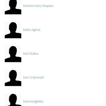
Keenen Ivory Wayans
Keiko Agena
Keir Dullea
Keir O'donnell
Keira Knightley