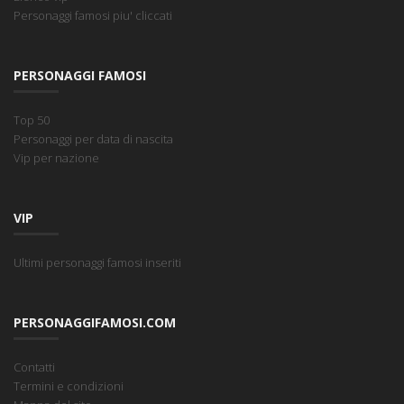
Personaggi famosi piu' cliccati
PERSONAGGI FAMOSI
Top 50
Personaggi per data di nascita
Vip per nazione
VIP
Ultimi personaggi famosi inseriti
PERSONAGGIFAMOSI.COM
Contatti
Termini e condizioni