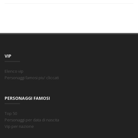
VIP
Elenco vip
Personaggi famosi piu' cliccati
PERSONAGGI FAMOSI
Top 50
Personaggi per data di nascita
Vip per nazione