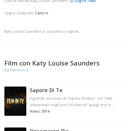
Data di nascita Katy Louise Saunders:
21 Luglio 1984
Segno zodiacale:
Cancro
Katy Louise Saunders e' una attrice inglese.
Film con Katy Louise Saunders
Da
Film-in-tv.it
Sapore Di Te
Il grande successo di 'Sapore di Mare'; nel 1983,
ambientato negli anni '60 rilancio' quegli anni e
...
Anno: 2014