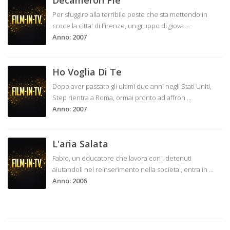
Decameron Pie
Per sfuggire alla terribile peste che sta mettendo in
croce la citta' di Firenze, un gruppo di giova
...
Anno: 2007
Ho Voglia Di Te
Dopo aver passato gli ultimi due anni negli Stati Uniti,
Step rientra a Roma, ormai pronto ad affron
...
Anno: 2007
L'aria Salata
Fabio, un educatore che lavora con i detenuti
aiutandoli nel reinserimento nella societa', entra in
...
Anno: 2006