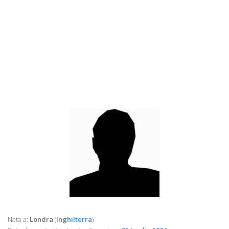
Nata a:
Londra
(
Inghilterra
)