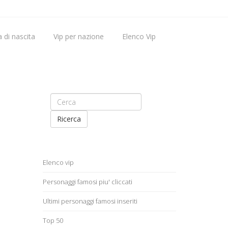
 di nascita
Vip per nazione
Elenco Vip
Vip nati oggi
Ricerca
Elenco vip
Personaggi famosi piu' cliccati
Ultimi personaggi famosi inseriti
Top 50