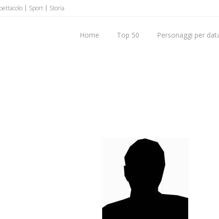
pettacolo
Sport
Storia
Home
Top 50
Personaggi per data