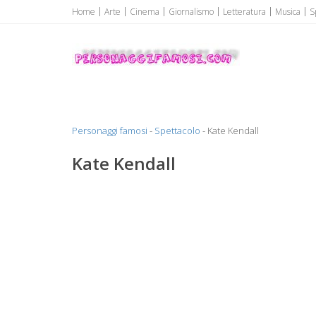
Home
Arte
Cinema
Giornalismo
Letteratura
Musica
S
Personaggi famosi
Personaggi famosi Top Vip...
Personaggi famosi
-
Spettacolo
- Kate Kendall
Kate Kendall