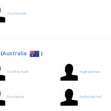
Tony Kendall
(
Australia
)
Geoffrey Rush
Hugh Jackman
Rose Byrne
Radha Mitchell