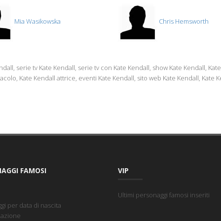
Mia Wasikowska
Chris Hemsworth
ndall, serie tv Kate Kendall, serie tv con Kate Kendall, show Kate Kendall, Kat
acolo, Kate Kendall attrice, eventi Kate Kendall, sito web Kate Kendall, Kate 
AGGI FAMOSI
VIP
Ultimi personaggi famosi inseriti
i per data di nascita
nazione