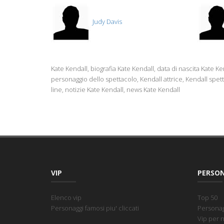
Judy Davis
Kate Kendall, biografia Kate Kendall, data di nascita Kate Ke
personaggio dello spettacolo, Kendall attrice, Kendall spett
line, notizie Kate Kendall, news Kate Kendall
VIP
PERSON
Elenco vip
Top 50
Personaggi famosi piu' cliccati
Personagg
Vip per 