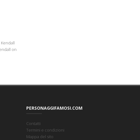
e Kendall
Kendall on
PERSONAGGIFAMOSI.COM
Contatti
Termini e condizioni
Mappa del sito