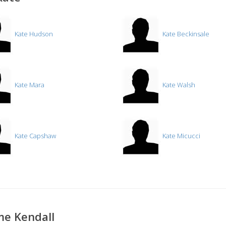
Kate Hudson
Kate Beckinsale
Kate Mara
Kate Walsh
Kate Capshaw
Kate Micucci
me Kendall