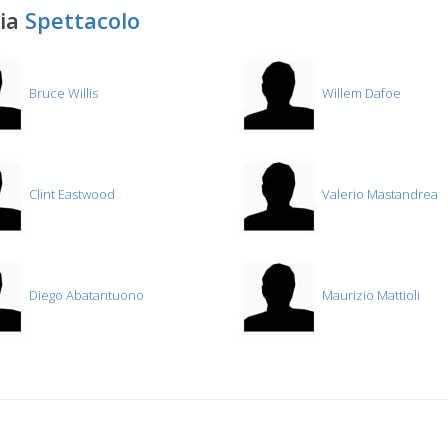
ria
Spettacolo
Bruce Willis
Willem Dafoe
Clint Eastwood
Valerio Mastandrea
Diego Abatantuono
Maurizio Mattioli