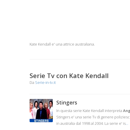
Kate Kendall e' una attrice australiana.
Serie Tv con Kate Kendall
Da
Serie-in-tv.it
Stingers
In questa serie Kate Kendall interpreta
Ang
Stingers e' una serie Tv di genere polizies
in australia dal 1998 al 2004. La serie e' is
...