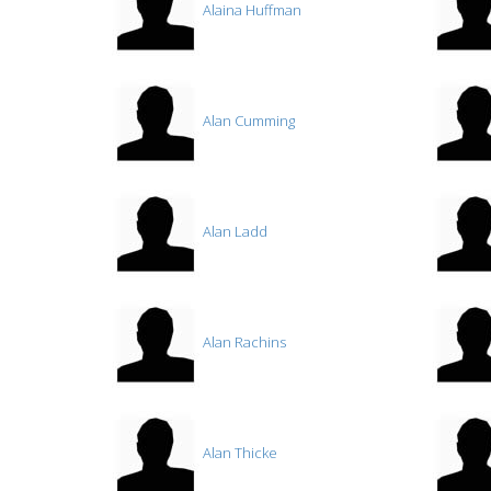
Alaina Huffman
Alan Cumming
Alan Ladd
Alan Rachins
Alan Thicke