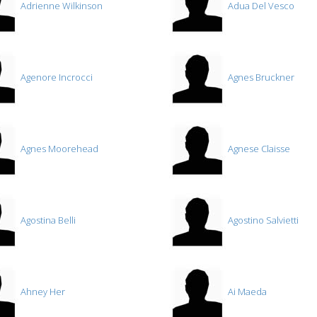
Adrienne Wilkinson
Adua Del Vesco
Agenore Incrocci
Agnes Bruckner
Agnes Moorehead
Agnese Claisse
Agostina Belli
Agostino Salvietti
Ahney Her
Ai Maeda