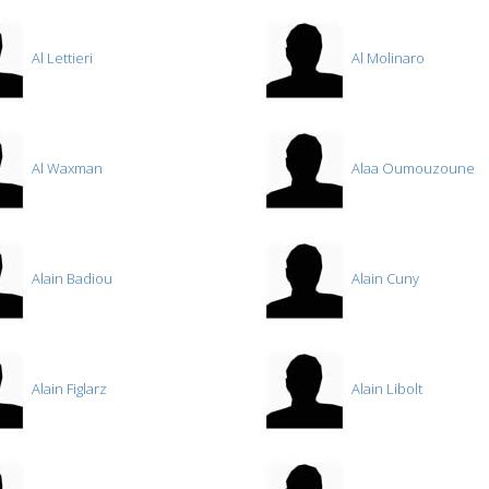
Al Lettieri
Al Molinaro
Al Waxman
Alaa Oumouzoune
Alain Badiou
Alain Cuny
Alain Figlarz
Alain Libolt