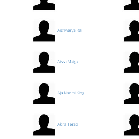
Aishwarya Rai
Aissa Maiga
Aja Naomi King
Akira Terao