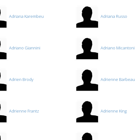
Adriana Karembeu
Adriana Russo
Adriano Giannini
Adriano Micantoni
Adrien Brody
Adrienne Barbeau
Adrienne Frantz
Adrienne King