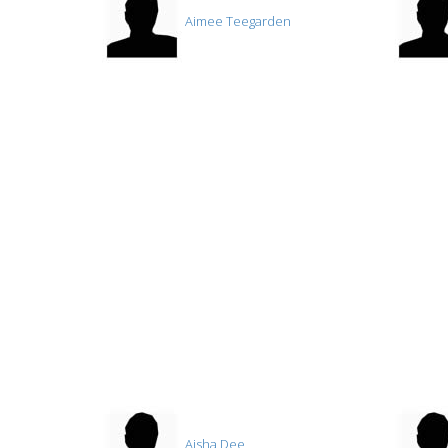
Aimee Teegarden
Aisha Dee