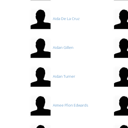
Aida De La Cruz
Aidan Gillen
Aidan Turner
Aimee Ffion Edwards