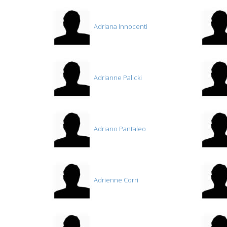
Adriana Innocenti
Adrianne Palicki
Adriano Pantaleo
Adrienne Corri