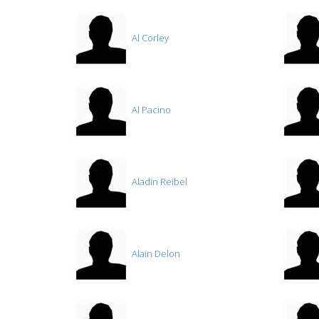
Al Corley
Al Pacino
Aladin Reibel
Alain Delon