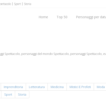
pettacolo
Sport
Storia
Home
Top 50
Personaggi per data
ggi Spettacolo, personaggi del mondo Spettacolo, personaggi Spettacolo, e
Imprenditoria
Letteratura
Medicina
Mistici E Profeti
Moda
Sport
Storia