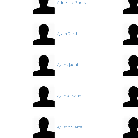
Adrienne Shelly
Agam Darshi
Agnes Jaoui
Agnese Nano
Agustin Sierra