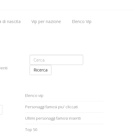
 di nascita
Vip per nazione
Elenco Vip
Vip nati oggi
venti
Ricerca
Elenco vip
Personaggi famosi piu' cliccati
Ultimi personaggi famosi inseriti
Top 50