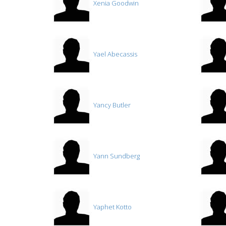
Xenia Goodwin
Yael Abecassis
Yancy Butler
Yann Sundberg
Yaphet Kotto