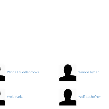
Windell Middlebrooks
Winona Ryder
Wole Parks
Wolf Bachofner