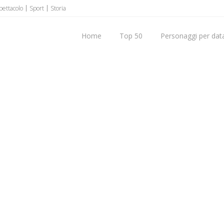
pettacolo
Sport
Storia
Home
Top 50
Personaggi per data