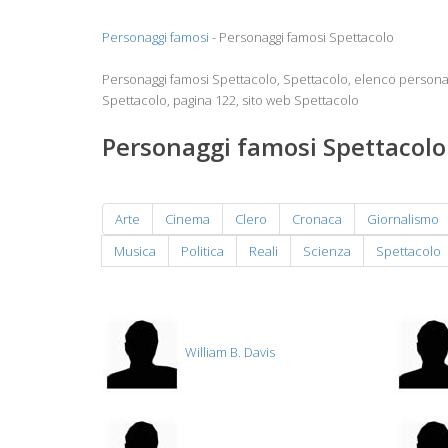
Personaggi famosi
- Personaggi famosi Spettacolo
Personaggi famosi Spettacolo, Spettacolo, elenco persona
Spettacolo, pagina 122, sito web Spettacolo
Personaggi famosi Spettacolo
Arte
Cinema
Clero
Cronaca
Giornalismo
Musica
Politica
Reali
Scienza
Spettacolo
William B. Davis