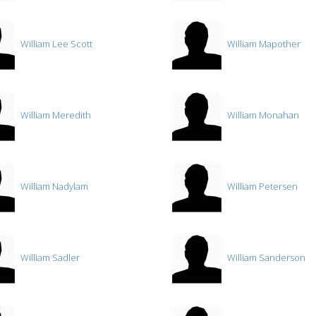
William Lee Scott
William Mapother
William Meredith
William Monahan
William Nadylam
William Petersen
William Sadler
William Sanderson