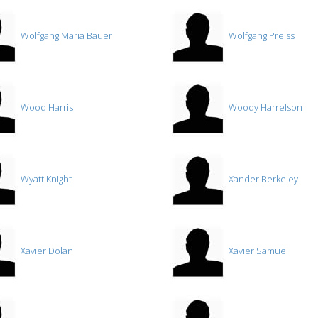
Wolfgang Maria Bauer
Wolfgang Preiss
Wood Harris
Woody Harrelson
Wyatt Knight
Xander Berkeley
Xavier Dolan
Xavier Samuel