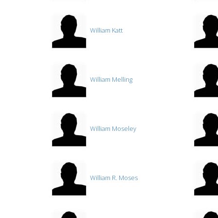
William Katt
William Melling
William Moseley
William R. Moses