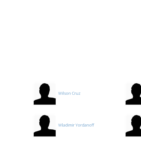
Wilson Cruz
Wladimir Yordanoff