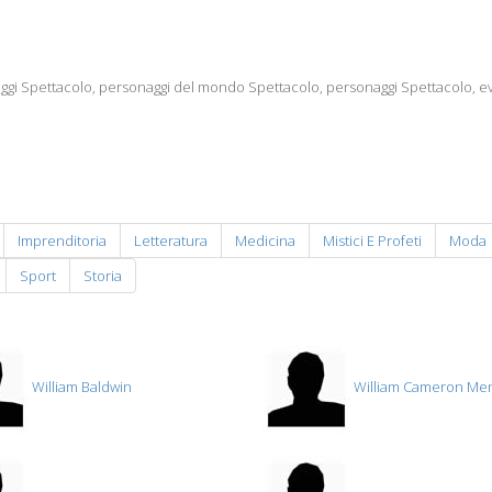
ggi Spettacolo, personaggi del mondo Spettacolo, personaggi Spettacolo, e
Imprenditoria
Letteratura
Medicina
Mistici E Profeti
Moda
Sport
Storia
William Baldwin
William Cameron Me