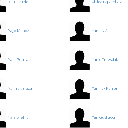
Xenia Valderi
Xhilda Lapardhaja
Yago Munoz
Yancey Arias
Yani Gellman
Yanic Truesdale
Yannick Bisson
Yannick Renier
Yara Shahidi
Yari Gugliucci