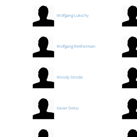
Wolfgang Lukschy
Wolfgang Reitherman
Woody Strode
Xavier Deluc