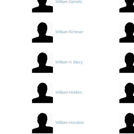
William Daniels
William Fichtner
William H. Macy
William Holden
William Houston