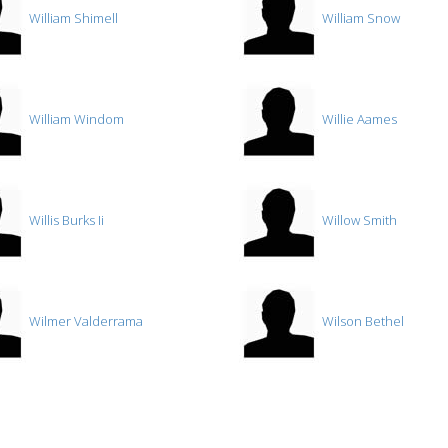
William Shimell
William Snow
William Windom
Willie Aames
Willis Burks Ii
Willow Smith
Wilmer Valderrama
Wilson Bethel