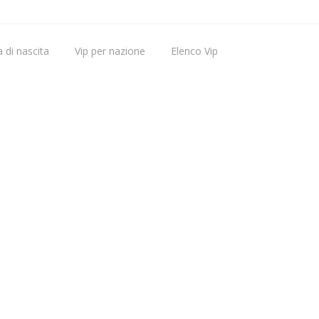
 di nascita
Vip per nazione
Elenco Vip
Vip nati oggi