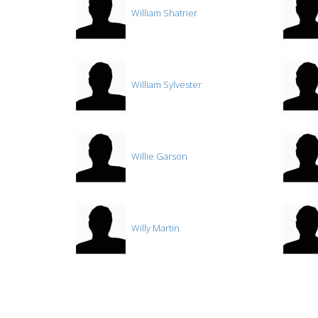
William Shatner
William Sylvester
Willie Garson
Willy Martin