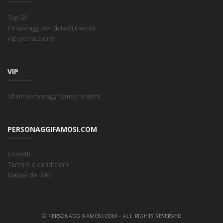
Top 50
Personaggi per data di nascita
Vip per nazione
VIP
Ultimi personaggi famosi inseriti
PERSONAGGIFAMOSI.COM
Contatti
Termini e condizioni
Mappa del sito
© PERSONAGGIFAMOSI.COM - ALL RIGHTS RESERVED