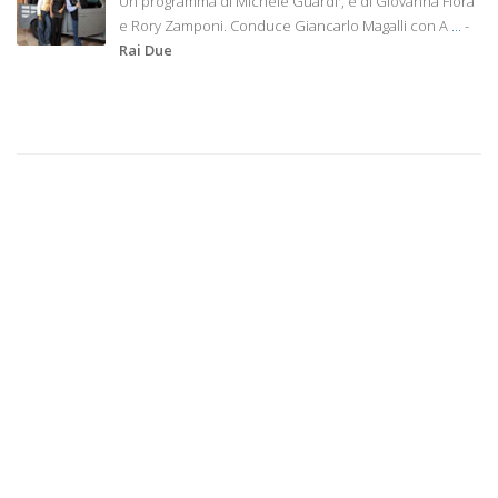
Un programma di Michele Guardi', e di Giovanna Flora
e Rory Zamponi. Conduce Giancarlo Magalli con A
...
-
Rai Due