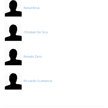
Raoul Bova
Christian De Sica
Renato Zero
Riccardo Scamarcio