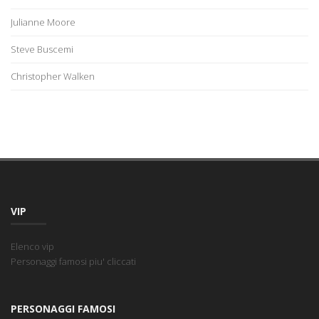
Julianne Moore
Steve Buscemi
Christopher Walken
VIP
Elenco vip
Personaggi famosi piu' cliccati
PERSONAGGI FAMOSI