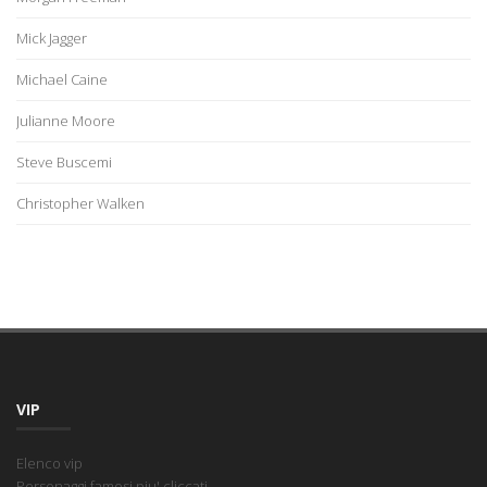
Mick Jagger
Michael Caine
Julianne Moore
Steve Buscemi
Christopher Walken
VIP
Elenco vip
Personaggi famosi piu' cliccati