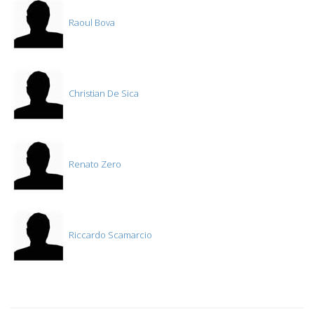
Raoul Bova
Christian De Sica
Renato Zero
Riccardo Scamarcio