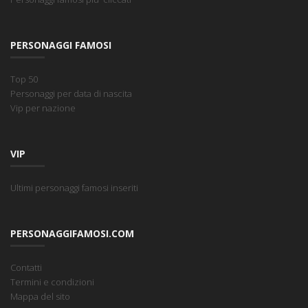
PERSONAGGI FAMOSI
Top 50
Personaggi per data di nascita
Vip per nazione
VIP
Ultimi personaggi famosi inseriti
PERSONAGGIFAMOSI.COM
Contatti
Termini e condizioni
Mappa del sito