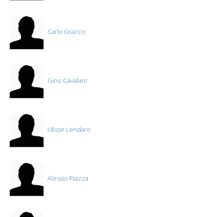
Carlo Gracco
Gino Cavalieri
Ulisse Lendaro
Alessio Piazza