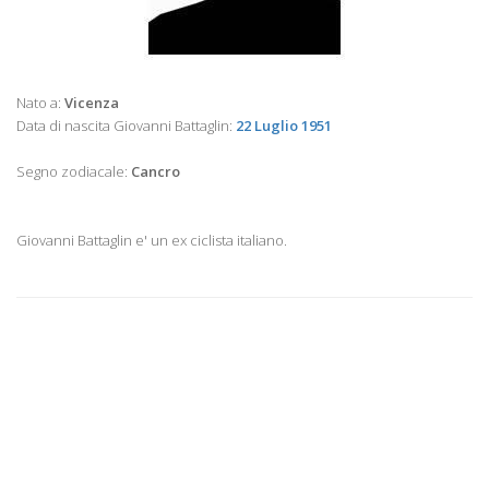
Nato a:
Vicenza
Data di nascita Giovanni Battaglin:
22 Luglio 1951
Segno zodiacale:
Cancro
Giovanni Battaglin e' un ex ciclista italiano.