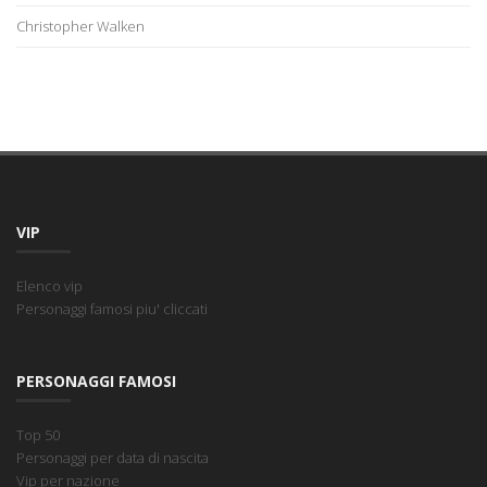
Christopher Walken
VIP
Elenco vip
Personaggi famosi piu' cliccati
PERSONAGGI FAMOSI
Top 50
Personaggi per data di nascita
Vip per nazione