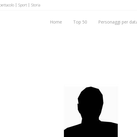
pettacolo
Sport
Storia
Home
Top 50
Personaggi per data