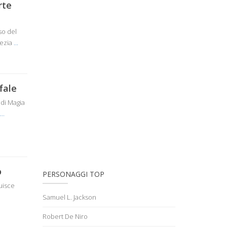
rte
so del
fezia
...
fale
 di Magia
...
o
PERSONAGGI TOP
ruisce
Samuel L. Jackson
Robert De Niro