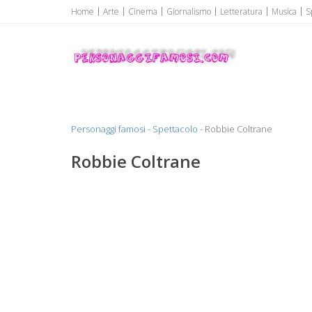
Home
Arte
Cinema
Giornalismo
Letteratura
Musica
S
Personaggi famosi
Personaggi famosi Top Vip...
Personaggi famosi
-
Spettacolo
- Robbie Coltrane
Robbie Coltrane