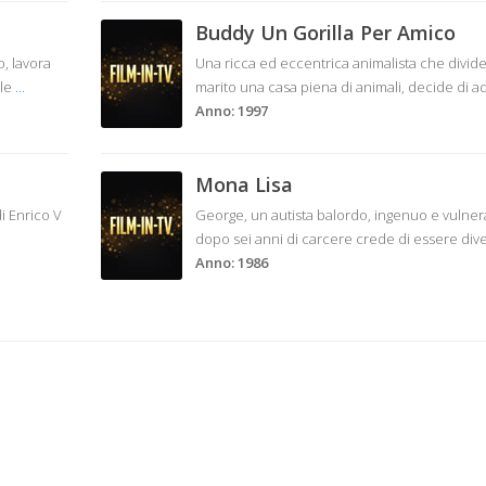
Buddy Un Gorilla Per Amico
o, lavora
Una ricca ed eccentrica animalista che divide
ale
...
marito una casa piena di animali, decide di a
Anno: 1997
Mona Lisa
i Enrico V
George, un autista balordo, ingenuo e vulnera
dopo sei anni di carcere crede di essere div
Anno: 1986