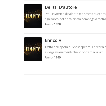
Delitti D'autore
Eva, un'attrice di talento ma scarso success
ogni tanto nella scalcinata compagnia teatr
Anno: 1998
Enrico V
Tratto dall'opera di Shakespeare. La storia d
e degli avvenimenti che lo portaro alla vitt
...
Anno: 1989