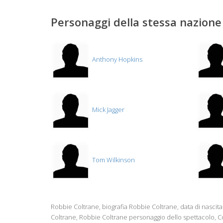
Personaggi della stessa nazione 
Anthony Hopkins
Mick Jagger
Tom Wilkinson
Robbie Coltrane, biografia Robbie Coltrane, data di nascit
Coltrane, Robbie Coltrane personaggio dello spettacolo, Co