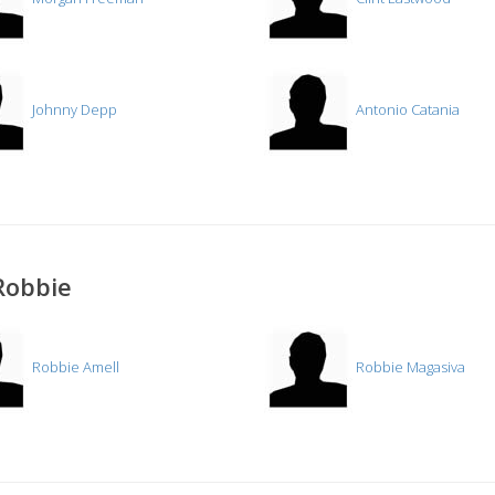
Johnny Depp
Antonio Catania
Robbie
Robbie Amell
Robbie Magasiva