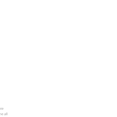
bie
e all