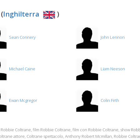
(
Inghilterra
)
Sean Connery
John Lennon
Michael Caine
Liam Neeson
Ewan Mcgregor
Colin Firth
a Robbie Coltrane, film Robbie Coltrane, film con Robbie Coltrane, show Rob
ltrane attore, Coltrane spettacolo, Anthony Robert Mcmillan, Robbie Coltran