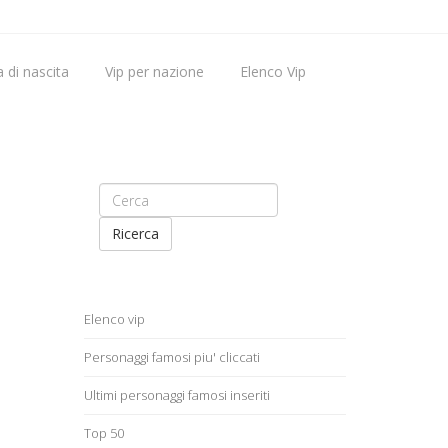
 di nascita
Vip per nazione
Elenco Vip
Vip nati oggi
Ricerca
Elenco vip
Personaggi famosi piu' cliccati
Ultimi personaggi famosi inseriti
Top 50