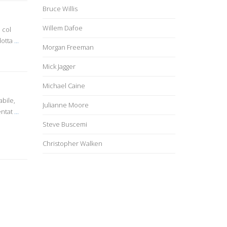
Bruce Willis
Willem Dafoe
 col
dotta
...
Morgan Freeman
Mick Jagger
Michael Caine
bile,
Julianne Moore
entat
...
Steve Buscemi
Christopher Walken