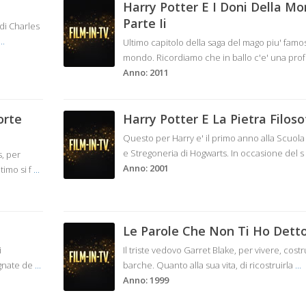
Harry Potter E I Doni Della Mo
Parte Ii
di Charles
...
Ultimo capitolo della saga del mago piu' famo
mondo. Ricordiamo che in ballo c'e' una pro
Anno: 2011
orte
Harry Potter E La Pietra Filoso
Questo per Harry e' il primo anno alla Scuola
e Stregoneria di Hogwarts. In occasione del s
, per
Anno: 2001
timo si f
...
Le Parole Che Non Ti Ho Dett
i
Il triste vedovo Garret Blake, per vivere, cost
agnate de
...
barche. Quanto alla sua vita, di ricostruirla
...
Anno: 1999