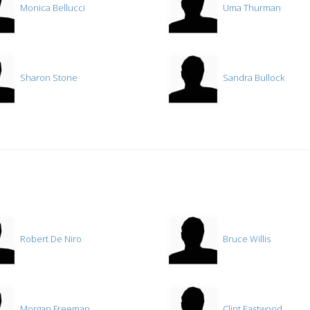
Monica Bellucci
Uma Thurman
Sharon Stone
Sandra Bullock
Robert De Niro
Bruce Willis
Morgan Freeman
Clint Eastwood