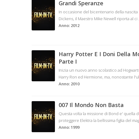
Grandi Speranze
In occasione del bicentenario della nascita 
Dickens, il Maestro Mike Newell riporta al ci
Anno: 2012
Harry Potter E I Doni Della M
Parte I
Inizia un nuovo anno scolastico ad Hogwarts
Harry Ron ed Hermione, ma, nonostante l'ul
Anno: 2010
007 Il Mondo Non Basta
Questa volta la missione di Bond e' quella d
proteggere Elektra la bellissima figlia del m
Anno: 1999