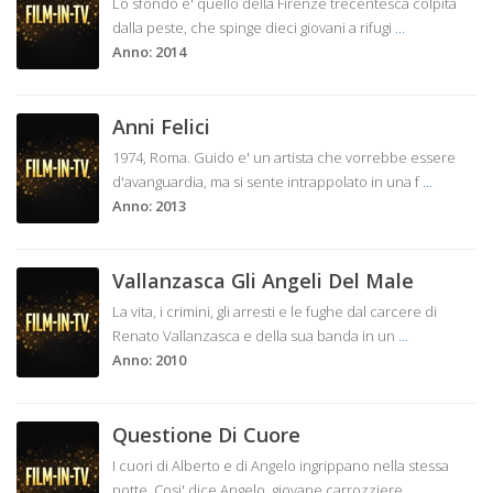
Lo sfondo e' quello della Firenze trecentesca colpita
dalla peste, che spinge dieci giovani a rifugi
...
Anno: 2014
Anni Felici
1974, Roma. Guido e' un artista che vorrebbe essere
d'avanguardia, ma si sente intrappolato in una f
...
Anno: 2013
Vallanzasca Gli Angeli Del Male
La vita, i crimini, gli arresti e le fughe dal carcere di
Renato Vallanzasca e della sua banda in un
...
Anno: 2010
Questione Di Cuore
I cuori di Alberto e di Angelo ingrippano nella stessa
notte. Cosi' dice Angelo, giovane carrozziere
...