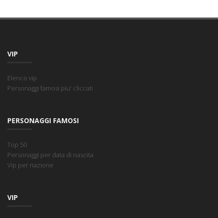
VIP
Elenco vip
Personaggi famosi piu' cliccati
PERSONAGGI FAMOSI
Top 50
Personaggi per data di nascita
Vip per nazione
VIP