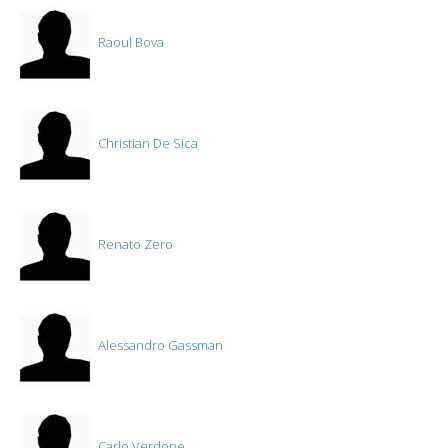
Raoul Bova
Christian De Sica
Renato Zero
Alessandro Gassman
Carlo Verdone