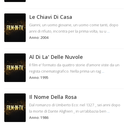
Le Chiavi Di Casa
Gianni, un uomo giovane, un uomo come tanti, dopo
anni di rifiuto, incontra per la prima volta, su u
...
Anno: 2004
Al Di La' Delle Nuvole
Il film e' formato da quattro storie d'amore viste da un
regista cinematografico. Nella prima un rag
...
Anno: 1995
Il Nome Della Rosa
Dal romanzo di Umberto Eco: nel 1327 _ sei anni dopo
la morte di Dante Alighieri _ in un'abbazia ben
...
Anno: 1986