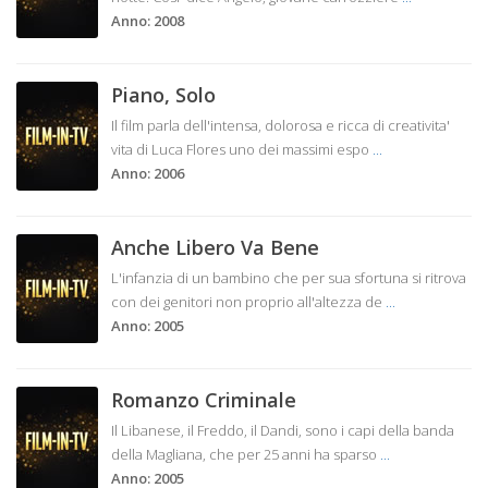
Anno: 2008
Piano, Solo
Il film parla dell'intensa, dolorosa e ricca di creativita'
vita di Luca Flores uno dei massimi espo
...
Anno: 2006
Anche Libero Va Bene
L'infanzia di un bambino che per sua sfortuna si ritrova
con dei genitori non proprio all'altezza de
...
Anno: 2005
Romanzo Criminale
Il Libanese, il Freddo, il Dandi, sono i capi della banda
della Magliana, che per 25 anni ha sparso
...
Anno: 2005