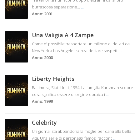
Tre tenori si riuniscono dopo dieci anni dalla loro
burrascosa separazione...
...
Anno: 2001
Una Valigia A 4 Zampe
Come e' possibile trasportare un milione di dollari da
New York a Los Angeles senza destare sospetti
...
Anno: 2000
Liberty Heights
Baltimora, Stati Uniti, 1954. La famiglia Kurtzman scopre
cosa significa essere di origine ebraica i
...
Anno: 1999
Celebrity
Un giornalista abbandona la moglie per darsi alla bella
vita. Una serie di personaggi famosi raccont
...