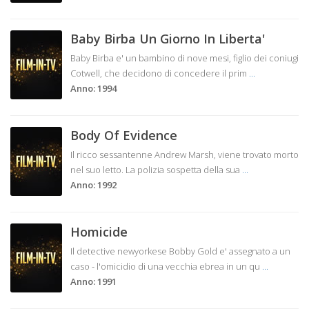
Baby Birba Un Giorno In Liberta'
Baby Birba e' un bambino di nove mesi, figlio dei coniugi
Cotwell, che decidono di concedere il prim
...
Anno: 1994
Body Of Evidence
Il ricco sessantenne Andrew Marsh, viene trovato morto
nel suo letto. La polizia sospetta della sua
...
Anno: 1992
Homicide
Il detective newyorkese Bobby Gold e' assegnato a un
caso - l'omicidio di una vecchia ebrea in un qu
...
Anno: 1991