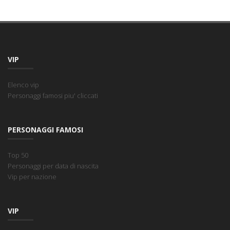
VIP
Elenco vip
Personaggi famosi piu' cliccati
PERSONAGGI FAMOSI
Top 50
Personaggi per data di nascita
Vip per nazione
VIP