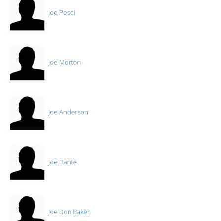
Joe Pesci
Joe Morton
Joe Anderson
Joe Dante
Joe Don Baker