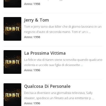
Anno: 1998
Jerry & Tom
Tom e Jerry sono due killer che di giorno lavorano in un
negozio d'auto di seconda mano. Tom e' un v
...
Anno: 1998
La Prossima Vittima
La felice vita di Karen viene sconvolta quando qualcuno
violenta e uccide sua figlia di diciassette
...
Anno: 1996
Qualcosa Di Personale
Decisa a diventare una giornalista televisiva, Sally
Atwater, spedisce un filmato ad una emittente p
...
Anno: 1996