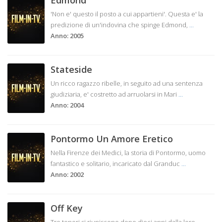
Edmond
'Non e' questo il posto a cui appartieni'. Questa e' la
predizione di un'indovina che spinge Edmond,
...
Anno: 2005
Stateside
Un ricco ragazzo ribelle, in seguito ad una sentenza
giudiziaria, e' costretto ad arruolarsi in Mari
...
Anno: 2004
Pontormo Un Amore Eretico
Nella Firenze dei Medici, la storia di Pontormo, uomo
fantastico e solitario, incaricato dal Granduc
...
Anno: 2002
Off Key