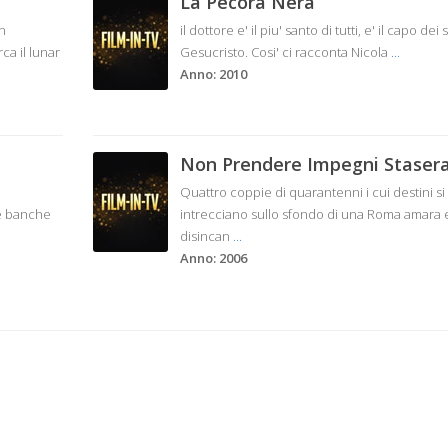
La Pecora Nera
un
il dottore e' il piu' santo di tutti, e' il capo dei s
a il lunar
Gesucristo. Cosi' ci racconta Nicola
...
Anno: 2010
Non Prendere Impegni Staser
Quattro coppie di quarantenni i cui destini si
lle banche
intrecciano sullo sfondo di una Roma amara 
disincan
...
Anno: 2006