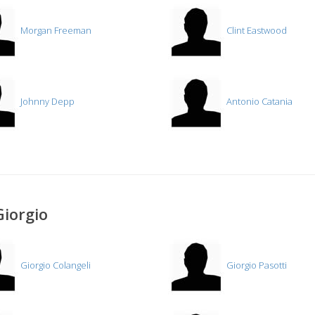
Morgan Freeman
Clint Eastwood
Johnny Depp
Antonio Catania
Giorgio
Giorgio Colangeli
Giorgio Pasotti