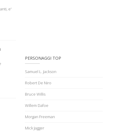
anti, e'
a
PERSONAGGI TOP
e
Samuel L. Jackson
Robert De Niro
Bruce Willis
Willem Dafoe
Morgan Freeman
Mick Jagger