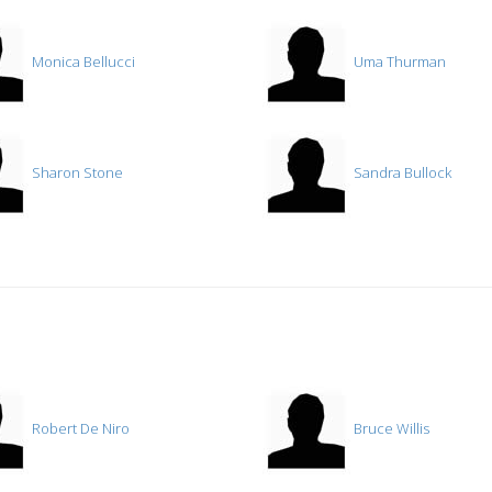
Monica Bellucci
Uma Thurman
Sharon Stone
Sandra Bullock
Robert De Niro
Bruce Willis