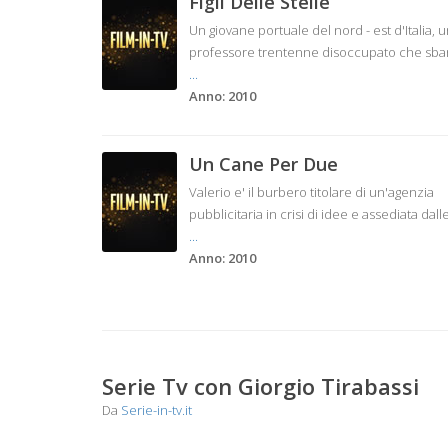
Figli Delle Stelle
Un giovane portuale del nord - est d'Italia, 
professore trentenne disoccupato che sbarc
...
Anno: 2010
Un Cane Per Due
Valerio e' il burbero titolare di un'agenzia
pubblicitaria in crisi di idee e assediata da
...
Anno: 2010
Serie Tv con Giorgio Tirabassi
Da
Serie-in-tv.it