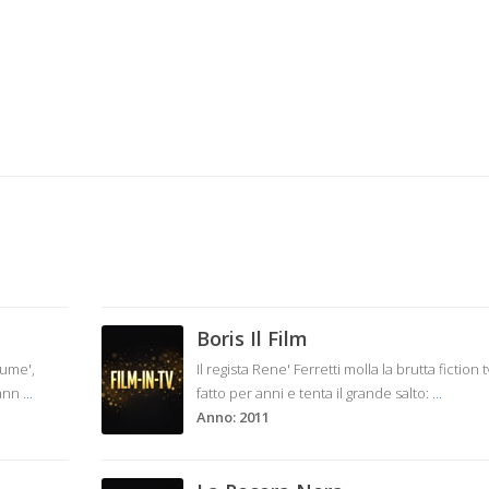
Boris Il Film
tume',
Il regista Rene' Ferretti molla la brutta fiction 
 ann
...
fatto per anni e tenta il grande salto:
...
Anno: 2011