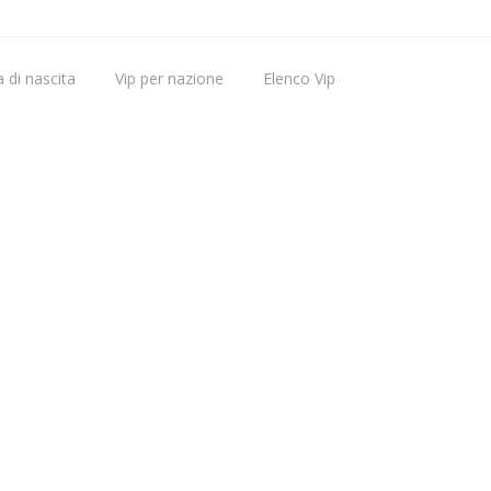
 di nascita
Vip per nazione
Elenco Vip
Vip nati oggi