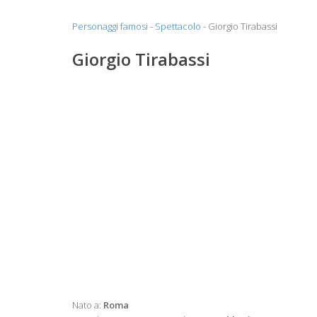
Personaggi famosi
-
Spettacolo
- Giorgio Tirabassi
Giorgio Tirabassi
Nato a:
Roma