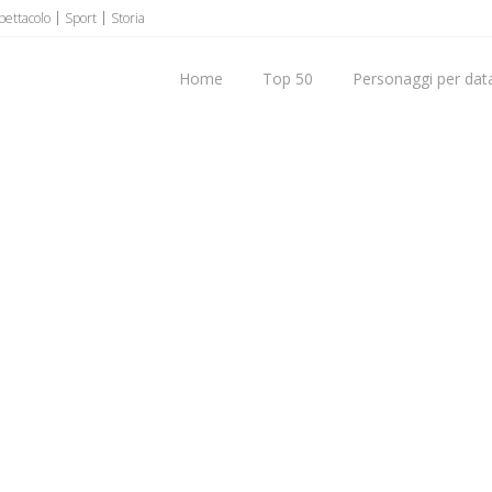
pettacolo
Sport
Storia
Home
Top 50
Personaggi per data