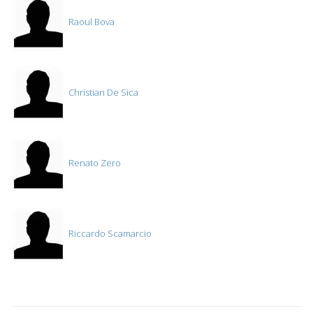
Raoul Bova
Christian De Sica
Renato Zero
Riccardo Scamarcio