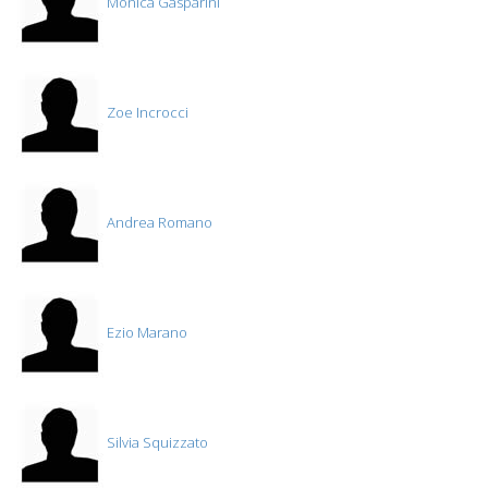
Monica Gasparini
Zoe Incrocci
Andrea Romano
Ezio Marano
Silvia Squizzato