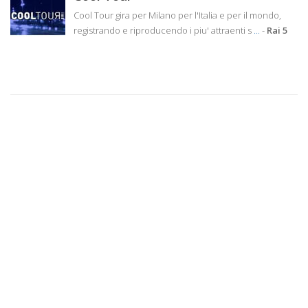
Cool Tour gira per Milano per l'Italia e per il mondo,
registrando e riproducendo i piu' attraenti s
...
-
Rai 5