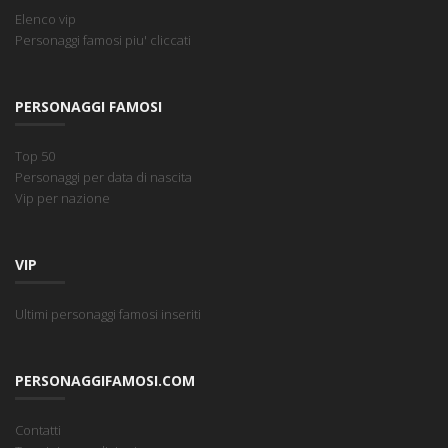
Elenco vip
Personaggi famosi piu' cliccati
PERSONAGGI FAMOSI
Top 50
Personaggi per data di nascita
Vip per nazione
VIP
Ultimi personaggi famosi inseriti
PERSONAGGIFAMOSI.COM
Contatti