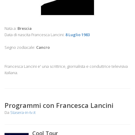
Nata a:
Brescia
Data di nascita Francesca Lancini:
8 Luglio 1983
Segno zodiacale:
Cancro
Francesca Lancini e' una scrittrice, giornalista e conduttrice televisiva
italiana.
Programmi con Francesca Lancini
Da
Stasera-in-tv.it
Cool Tour