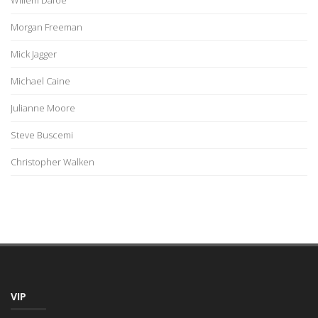
Morgan Freeman
Mick Jagger
Michael Caine
Julianne Moore
Steve Buscemi
Christopher Walken
VIP