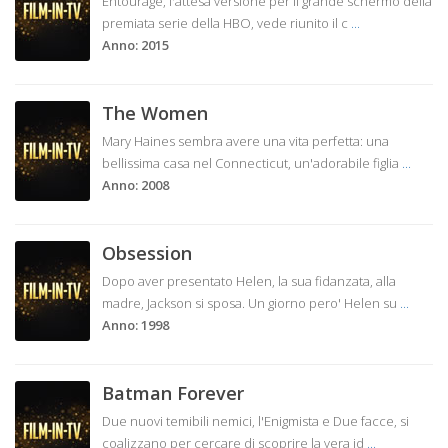
Entourage, l'attesa versione per il grande schermo della
premiata serie della HBO, vede riunito il c
...
Anno: 2015
The Women
Mary Haines sembra avere una vita perfetta: una
bellissima casa nel Connecticut, un'adorabile figlia
...
Anno: 2008
Obsession
Dopo aver presentato Helen, la sua fidanzata, alla
madre, Jackson si sposa. Un giorno pero' Helen su
...
Anno: 1998
Batman Forever
Due nuovi temibili nemici, l'Enigmista e Due facce, si
coalizzano per cercare di scoprire la vera id
...