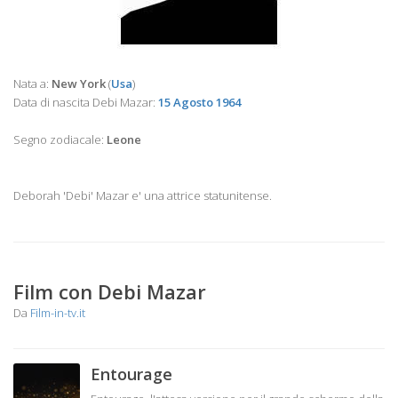
Nata a:
New York
(
Usa
)
Data di nascita Debi Mazar:
15 Agosto 1964
Segno zodiacale:
Leone
Deborah 'Debi' Mazar e' una attrice statunitense.
Film con Debi Mazar
Da
Film-in-tv.it
Entourage