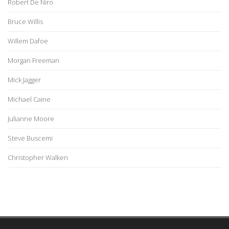
Robert De Niro
Bruce Willis
Willem Dafoe
Morgan Freeman
Mick Jagger
Michael Caine
Julianne Moore
Steve Buscemi
Christopher Walken