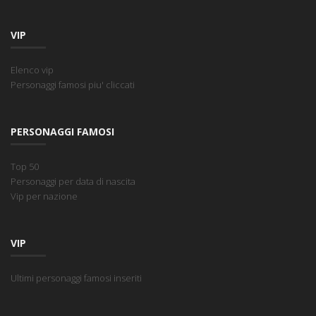
VIP
Elenco vip
Personaggi famosi piu' cliccati
PERSONAGGI FAMOSI
Top 50
Personaggi per data di nascita
Vip per nazione
VIP
Ultimi personaggi famosi inseriti