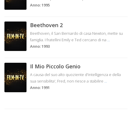
Anno: 1995
Beethoven 2
Beethoven, il San Bernardo di casa Newton, mette su
famiglia. I fratellini Emily e Ted cercano di na
...
Anno: 1993
Il Mio Piccolo Genio
A causa del suo alto quoziente d'intelligenza e della
sua sensibilita', Fred, non riesce a stabilire
...
Anno: 1991