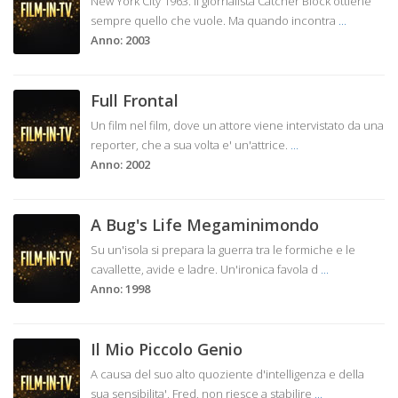
New York City 1963. Il giornalista Catcher Block ottiene
sempre quello che vuole. Ma quando incontra
...
Anno: 2003
Full Frontal
Un film nel film, dove un attore viene intervistato da una
reporter, che a sua volta e' un'attrice.
...
Anno: 2002
A Bug's Life Megaminimondo
Su un'isola si prepara la guerra tra le formiche e le
cavallette, avide e ladre. Un'ironica favola d
...
Anno: 1998
Il Mio Piccolo Genio
A causa del suo alto quoziente d'intelligenza e della
sua sensibilita', Fred, non riesce a stabilire
...