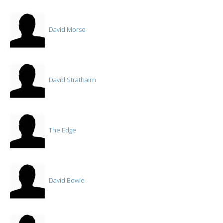
David Morse
David Strathairn
The Edge
David Bowie