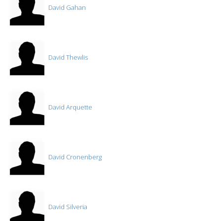
David Gahan
David Thewlis
David Arquette
David Cronenberg
David Silveria