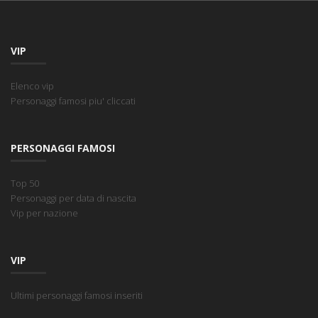
VIP
Elenco vip
Personaggi famosi piu' cliccati
PERSONAGGI FAMOSI
Top 50
Personaggi per data di nascita
Vip per nazione
VIP
Ultimi personaggi famosi inseriti