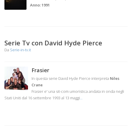
Anno: 1991
Serie Tv con David Hyde Pierce
Da
Serie-in-tv.it
Frasier
In questa serie David Hyde Pierce interpreta
Niles
Crane
Frasier e' una sit-com umoristica andata in onda negli
Stati Uniti dal 16 settembre 1993 al 13 maggi
...