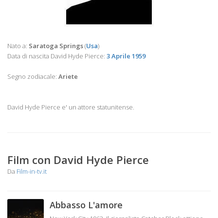
Nato a:
Saratoga Springs
(
Usa
)
Data di nascita David Hyde Pierce:
3 Aprile 1959
Segno zodiacale:
Ariete
David Hyde Pierce e' un attore statunitense.
Film con David Hyde Pierce
Da
Film-in-tv.it
Abbasso L'amore