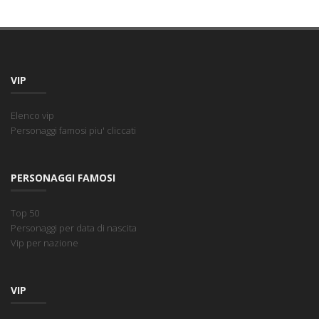
VIP
Elenco vip
Personaggi famosi piu' cliccati
PERSONAGGI FAMOSI
Top 50
Personaggi per data di nascita
Vip per nazione
VIP