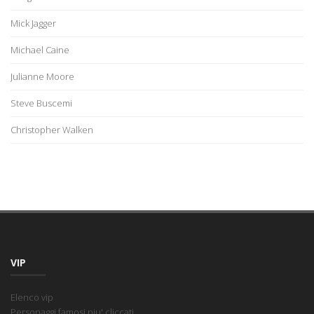
Mick Jagger
Michael Caine
Julianne Moore
Steve Buscemi
Christopher Walken
VIP
Elenco vip
Personaggi famosi piu' cliccati