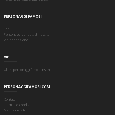
PERSONAGGI FAMOSI
Top 50
Personaggi per data di nascita
Vip per nazione
VIP
Ultimi personaggi famosi inseriti
PERSONAGGIFAMOSI.COM
Contatti
Termini e condizioni
Mappa del sito