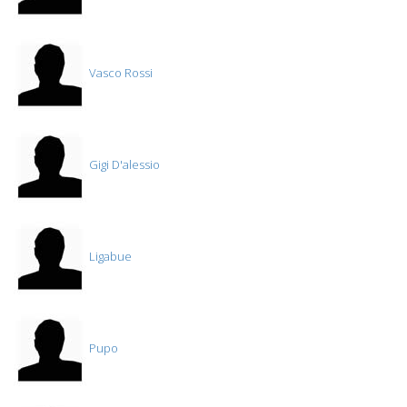
Vasco Rossi
Gigi D'alessio
Ligabue
Pupo