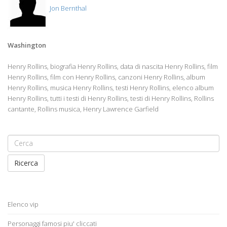
Jon Bernthal
Washington
Henry Rollins, biografia Henry Rollins, data di nascita Henry Rollins, film
Henry Rollins, film con Henry Rollins, canzoni Henry Rollins, album
Henry Rollins, musica Henry Rollins, testi Henry Rollins, elenco album
Henry Rollins, tutti i testi di Henry Rollins, testi di Henry Rollins, Rollins
cantante, Rollins musica, Henry Lawrence Garfield
Ricerca
Elenco vip
Personaggi famosi piu' cliccati