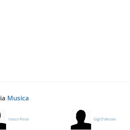
ria
Musica
Vasco Rossi
Gigi D'alessio