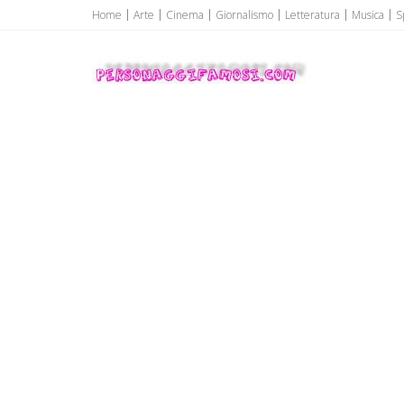
Home
Arte
Cinema
Giornalismo
Letteratura
Musica
S
Personaggi famosi
Personaggi famosi Top Vip...