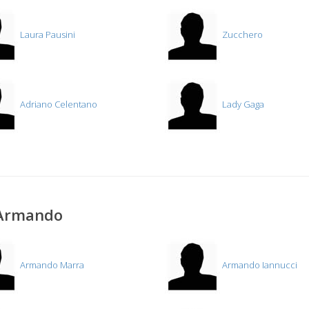
Laura Pausini
Zucchero
Adriano Celentano
Lady Gaga
 Armando
Armando Marra
Armando Iannucci