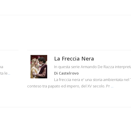
La Freccia Nera
ana
In questa serie Armando De Razza interpre
ta le
...
Di Castelrovo
La freccia nera e' una storia ambientata nel T
conteso tra papato ed impero, del XV secolo. Pr
...