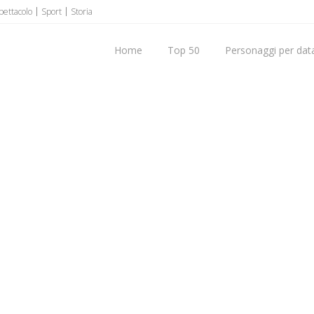
pettacolo
Sport
Storia
Home
Top 50
Personaggi per data