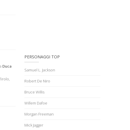
PERSONAGGI TOP
ta
Duca
Samuel L. Jackson
irolo,
Robert De Niro
Bruce Willis
Willem Dafoe
Morgan Freeman
Mick Jagger