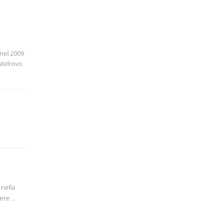
 nel 2009
stelrovo.
 nella
tere
...