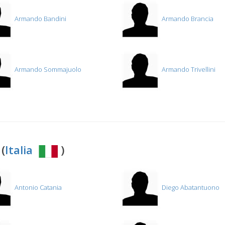
Armando Bandini
Armando Brancia
Armando Sommajuolo
Armando Trivellini
(
Italia
)
Antonio Catania
Diego Abatantuono