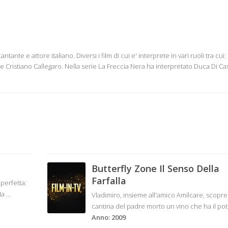
nte e attore italiano. Diversi i film di cui e' interprete in vari ruoli tra cui:
e Cristiano Callegaro. Nella serie La Freccia Nera ha interpretato Duca Di Ca
Butterfly Zone Il Senso Della
Farfalla
perfetta:
 Ma
...
Vladimiro, insieme all'amico Amilcare, scopre
cantina del padre morto un vino che ha il po
Anno: 2009