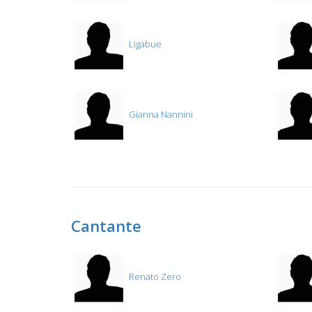
Ligabue
Gianna Nannini
Cantante
Renato Zero