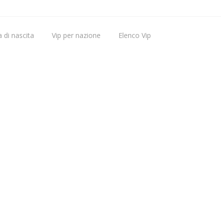
 di nascita
Vip per nazione
Elenco Vip
Vip nati oggi