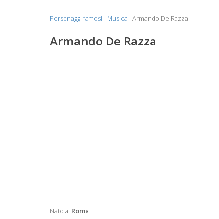
Personaggi famosi
-
Musica
- Armando De Razza
Armando De Razza
Nato a:
Roma