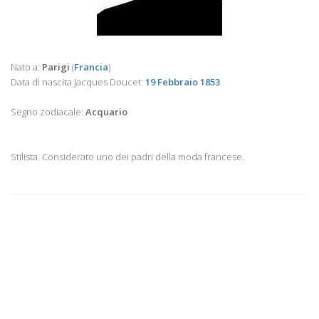
Nato a:
Parigi
(
Francia
)
Data di nascita Jacques Doucet:
19 Febbraio 1853
Segno zodiacale:
Acquario
Stilista. Considerato uno dei padri della moda francese.