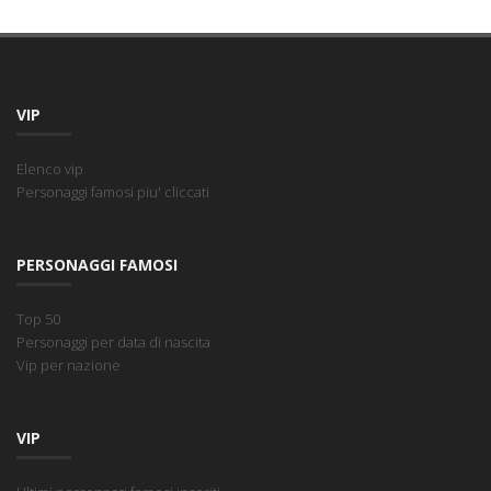
VIP
Elenco vip
Personaggi famosi piu' cliccati
PERSONAGGI FAMOSI
Top 50
Personaggi per data di nascita
Vip per nazione
VIP