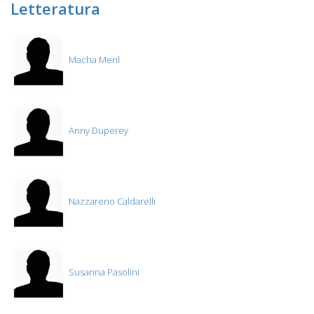
Letteratura
Macha Meril
Anny Duperey
Nazzareno Caldarelli
Susanna Pasolini