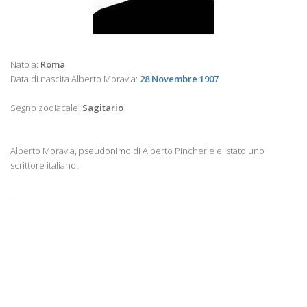
Nato a:
Roma
Data di nascita Alberto Moravia:
28 Novembre 1907
Segno zodiacale:
Sagitario
Alberto Moravia, pseudonimo di Alberto Pincherle e' stato uno
scrittore italiano.