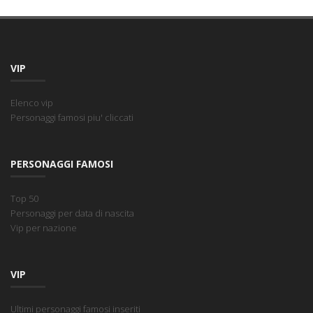
VIP
Elenco vip
Personaggi famosi piu' cliccati
PERSONAGGI FAMOSI
Top 50
Personaggi per data di nascita
Vip per nazione
VIP
Ultimi personaggi famosi inseriti