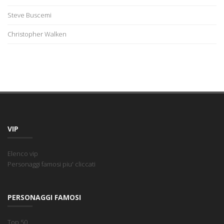
Steve Buscemi
Christopher Walken
VIP
Elenco vip
Personaggi famosi piu' cliccati
PERSONAGGI FAMOSI
Top 50