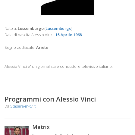
Nato a:
Lussemburgo
(
Lussemburgo
)
Data di nascita Alessio Vinci:
15 Aprile 1968
Segno zodiacale:
Ariete
Alessio Vinci e' un giornalista e conduttore televisivo italiano.
Programmi con Alessio Vinci
Da
Stasera-in-tv.it
Matrix