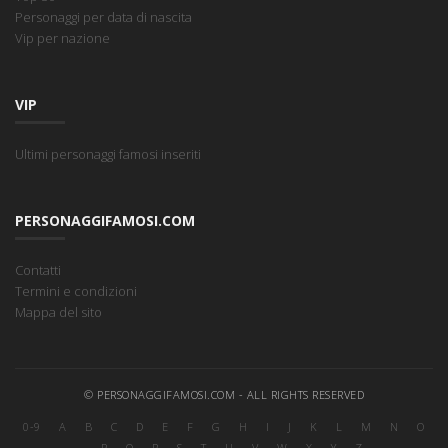
Personaggi per data di nascita
Vip per nazione
VIP
Ultimi personaggi famosi inseriti
PERSONAGGIFAMOSI.COM
Contatti
Termini e condizioni
Mappa del sito
© PERSONAGGIFAMOSI.COM - ALL RIGHTS RESERVED
0-9
A
B
C
D
E
F
G
H
I
J
K
L
M
N
O
P
Q
R
S
T
U
V
W
X
Y
Z