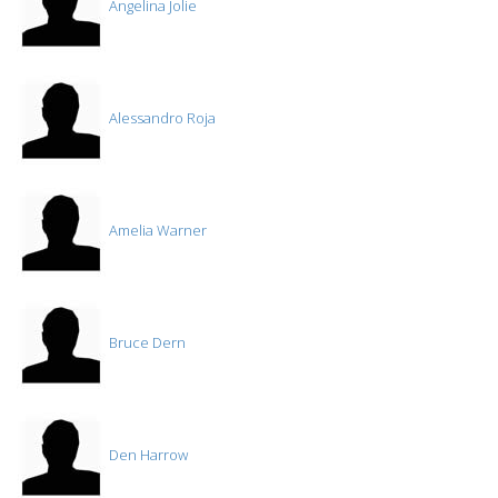
Angelina Jolie
Alessandro Roja
Amelia Warner
Bruce Dern
Den Harrow