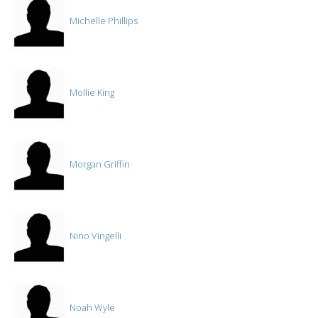
Michelle Phillips
Mollie King
Morgan Griffin
Nino Vingelli
Noah Wyle