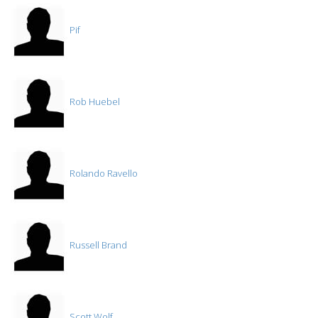
Pif
Rob Huebel
Rolando Ravello
Russell Brand
Scott Wolf